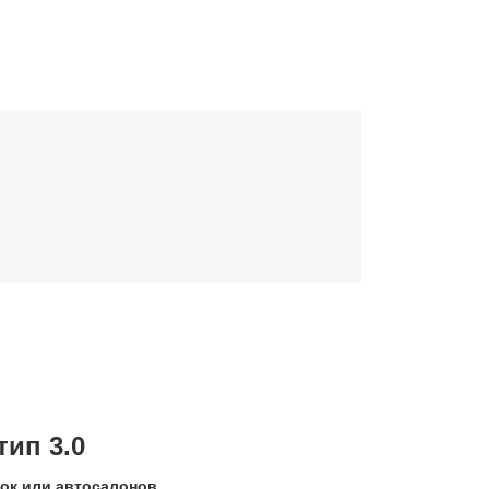
ип 3.0
вок или автосалонов