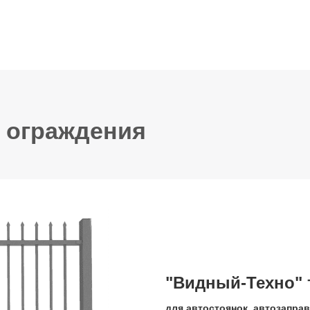
ограждения
"Видный-Техно" т
для автостоянок, автозапра