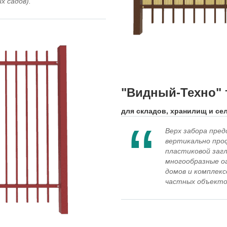
х садов).
"Видный-Техно" т
для складов, хранилищ и се
Верх забора пре
вертикально про
пластиковой загл
многообразные ог
домов и комплекс
частных объектов