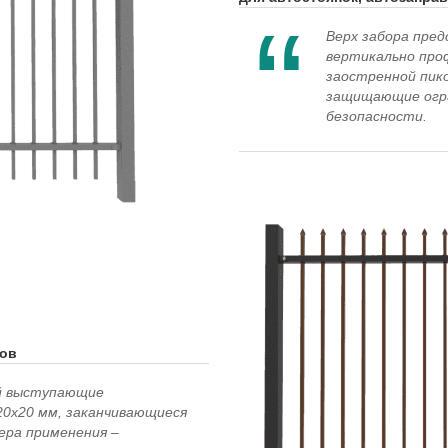
Верх забора пре
вертикально про
заостренной пико
защищающие огра
безопасности.
тов
ой выступающие
20х20 мм, заканчивающиеся
ера применения –