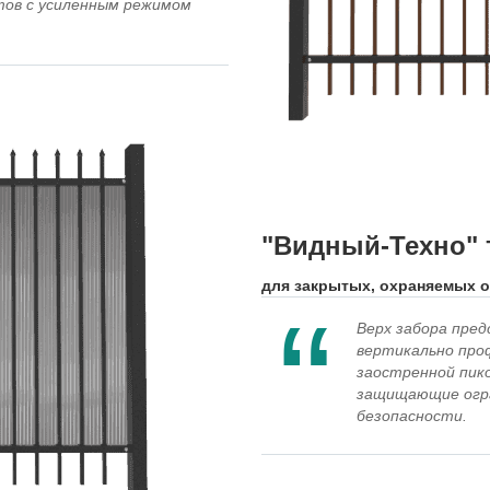
ов с усиленным режимом
"Видный-Техно" т
для закрытых, охраняемых 
Верх забора пре
вертикально про
заостренной пико
защищающие огра
безопасности.